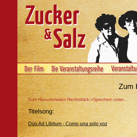
Zum H
Zum Herunterladen Rechtsklick->Speichern unter...
Titelsong:
Dúo Ad Líbitum - Como una solo voz