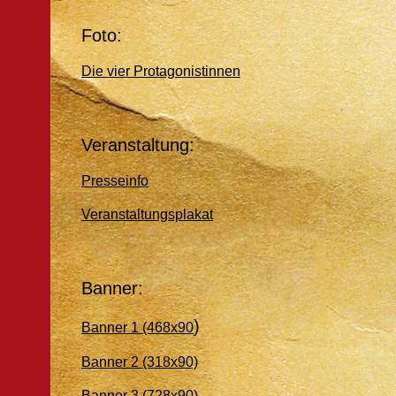
Foto:
Die vier Protagonistinnen
Veranstaltung:
Presseinfo
Veranstaltungsplakat
Banner:
)
Banner 1 (468x90
Banner 2 (318x90)
Banner 3 (728x90)