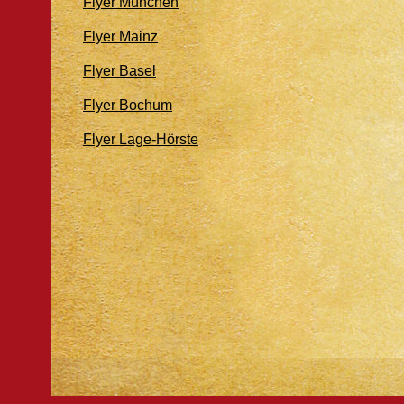
Flyer München
Flyer Mainz
Flyer Basel
Flyer Bochum
Flyer Lage-Hörste